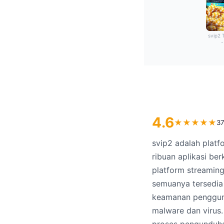
svip2 
-
4.6
★
★
★
★
★
37
svip2 adalah plat
ribuan aplikasi ber
platform streaming
semuanya tersedia
keamanan pengguna
malware dan virus.