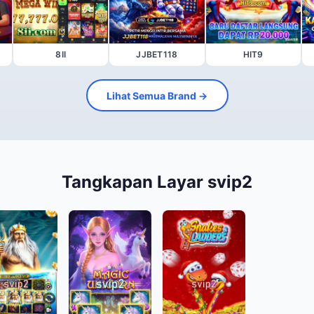
8II
JJBET118
HIT9
Lihat Semua Brand →
Tangkapan Layar svip2