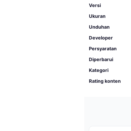
Versi
Ukuran
Unduhan
Developer
Persyaratan
Diperbarui
Kategori
Rating konten