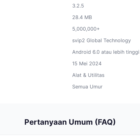
3.2.5
28.4 MB
5,000,000+
svip2 Global Technology
Android 6.0 atau lebih tinggi
15 Mei 2024
Alat & Utilitas
Semua Umur
Pertanyaan Umum (FAQ)