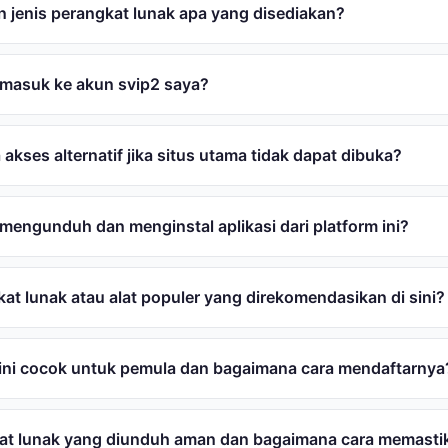
n jenis perangkat lunak apa yang disediakan?
masuk ke akun svip2 saya?
akses alternatif jika situs utama tidak dapat dibuka?
mengunduh dan menginstal aplikasi dari platform ini?
at lunak atau alat populer yang direkomendasikan di sini?
 ini cocok untuk pemula dan bagaimana cara mendaftarnya
at lunak yang diunduh aman dan bagaimana cara memasti