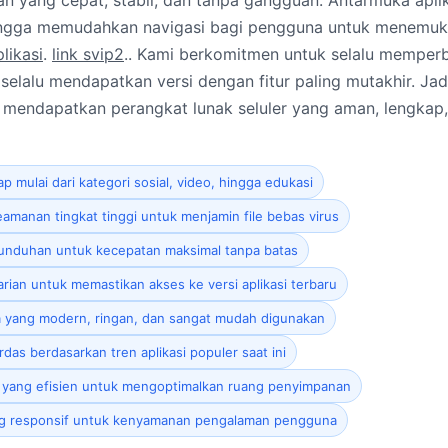
 yang cepat, stabil, dan tanpa gangguan. Antarmuka aplik
ehingga memudahkan navigasi bagi pengguna untuk menemuka
likasi
.
link svip2
.. Kami berkomitmen untuk selalu memperb
 selalu mendapatkan versi dengan fitur paling mutakhir. Ja
 mendapatkan perangkat lunak seluler yang aman, lengkap,
ap mulai dari kategori sosial, video, hingga edukasi
amanan tingkat tinggi untuk menjamin file bebas virus
 unduhan untuk kecepatan maksimal tanpa batas
ian untuk memastikan akses ke versi aplikasi terbaru
yang modern, ringan, dan sangat mudah digunakan
das berdasarkan tren aplikasi populer saat ini
yang efisien untuk mengoptimalkan ruang penyimpanan
ng responsif untuk kenyamanan pengalaman pengguna