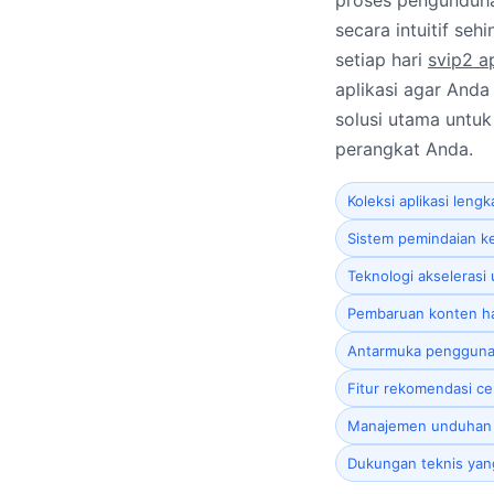
proses pengunduhan
secara intuitif s
setiap hari
svip2 ap
aplikasi agar Anda
solusi utama untuk
perangkat Anda.
Koleksi aplikasi lengk
Sistem pemindaian ke
Teknologi akselerasi
Pembaruan konten har
Antarmuka pengguna 
Fitur rekomendasi cer
Manajemen unduhan 
Dukungan teknis ya