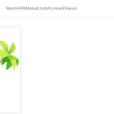
Resmi
APK
Masuk
Unduh
Lokasi
Diskusi