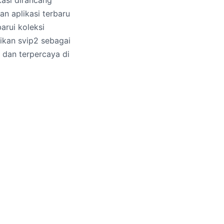
asi dirancang
n aplikasi terbaru
arui koleksi
dikan svip2 sebagai
 dan terpercaya di